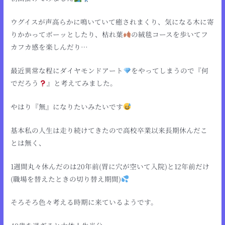
ウグイスが声高らかに鳴いていて癒されまくり、気になる木に寄
りかかってボーッとしたり、枯れ葉
の絨毯コースを歩いてフ
カフカ感を楽しんだり…
最近異常な程にダイヤモンドアート
をやってしまうので『何
でだろう
』と考えてみました。
やはり『無』になりたいみたいです
基本私の人生は走り続けてきたので高校卒業以来長期休んだこ
とは無く、
1週間丸々休んだのは20年前(胃に穴が空いて入院)と12年前だけ
(職場を替えたときの切り替え期間)
そろそろ色々考える時期に来ているようです。