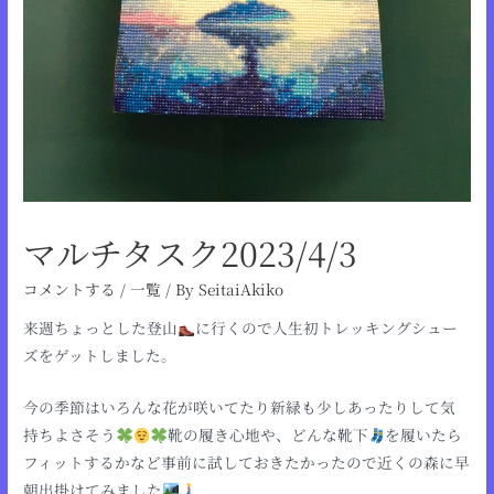
マルチタスク2023/4/3
コメントする
/
一覧
/ By
SeitaiAkiko
来週ちょっとした登山
に行くので人生初トレッキングシュー
ズをゲットしました。
今の季節はいろんな花が咲いてたり新緑も少しあったりして気
持ちよさそう
靴の履き心地や、どんな靴下
を履いたら
フィットするかなど事前に試しておきたかったので近くの森に早
朝出掛けてみました