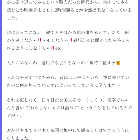
かに振り返ってみるとパン職人だった時代から、集中して本を
読むとか映画をまともに2時間観るとか全然出来なくなっていま
した。
頭に入ってこないし観てるそばから他の事を考えていたり、何
かを感じなきゃ
メモしなきゃ
感想誰かに聞かれたら答えら
れるようにしなくちゃ
etc
入りこめないわ、退屈でも眠くもないのに瞬時に寝オチ
それはやがて字にも表れ、昔ははねやはらいも丁寧に書けてい
たのに何か焦っている字に変わってしまい今に至ります…
それを直したく、日々日記を美文字で、ゆっくり、漢字でちゃ
んと書いて(わからないものは調べて)ということをしているので
すが…。
おかげさまで今は本と映画は集中して観ることはできるように
なりました。